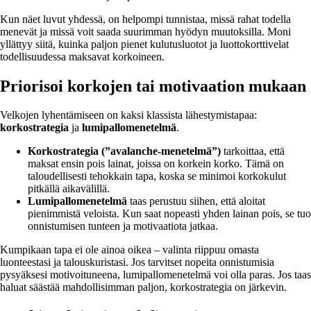
Kun näet luvut yhdessä, on helpompi tunnistaa, missä rahat todella
menevät ja missä voit saada suurimman hyödyn muutoksilla. Moni
yllättyy siitä, kuinka paljon pienet kulutusluotot ja luottokorttivelat
todellisuudessa maksavat korkoineen.
Priorisoi korkojen tai motivaation mukaan
Velkojen lyhentämiseen on kaksi klassista lähestymistapaa:
korkostrategia
ja
lumipallomenetelmä
.
Korkostrategia (”avalanche-menetelmä”)
tarkoittaa, että
maksat ensin pois lainat, joissa on korkein korko. Tämä on
taloudellisesti tehokkain tapa, koska se minimoi korkokulut
pitkällä aikavälillä.
Lumipallomenetelmä
taas perustuu siihen, että aloitat
pienimmistä veloista. Kun saat nopeasti yhden lainan pois, se tuo
onnistumisen tunteen ja motivaatiota jatkaa.
Kumpikaan tapa ei ole ainoa oikea – valinta riippuu omasta
luonteestasi ja talouskuristasi. Jos tarvitset nopeita onnistumisia
pysyäksesi motivoituneena, lumipallomenetelmä voi olla paras. Jos taas
haluat säästää mahdollisimman paljon, korkostrategia on järkevin.