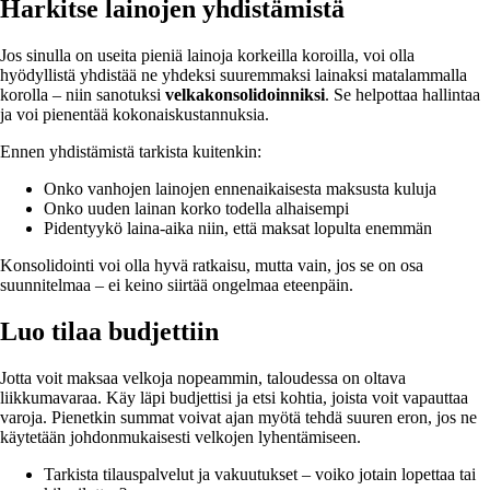
Harkitse lainojen yhdistämistä
Jos sinulla on useita pieniä lainoja korkeilla koroilla, voi olla
hyödyllistä yhdistää ne yhdeksi suuremmaksi lainaksi matalammalla
korolla – niin sanotuksi
velkakonsolidoinniksi
. Se helpottaa hallintaa
ja voi pienentää kokonaiskustannuksia.
Ennen yhdistämistä tarkista kuitenkin:
Onko vanhojen lainojen ennenaikaisesta maksusta kuluja
Onko uuden lainan korko todella alhaisempi
Pidentyykö laina-aika niin, että maksat lopulta enemmän
Konsolidointi voi olla hyvä ratkaisu, mutta vain, jos se on osa
suunnitelmaa – ei keino siirtää ongelmaa eteenpäin.
Luo tilaa budjettiin
Jotta voit maksaa velkoja nopeammin, taloudessa on oltava
liikkumavaraa. Käy läpi budjettisi ja etsi kohtia, joista voit vapauttaa
varoja. Pienetkin summat voivat ajan myötä tehdä suuren eron, jos ne
käytetään johdonmukaisesti velkojen lyhentämiseen.
Tarkista tilauspalvelut ja vakuutukset – voiko jotain lopettaa tai