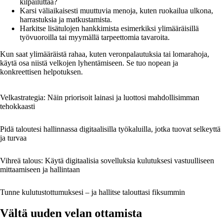
kilpailuttaa?
Karsi väliaikaisesti muuttuvia menoja, kuten ruokailua ulkona,
harrastuksia ja matkustamista.
Harkitse lisätulojen hankkimista esimerkiksi ylimääräisillä
työvuoroilla tai myymällä tarpeettomia tavaroita.
Kun saat ylimääräistä rahaa, kuten veronpalautuksia tai lomarahoja,
käytä osa niistä velkojen lyhentämiseen. Se tuo nopean ja
konkreettisen helpotuksen.
Velkastrategia: Näin priorisoit lainasi ja luottosi mahdollisimman
tehokkaasti
Pidä taloutesi hallinnassa digitaalisilla työkaluilla, jotka tuovat selkeyttä
ja turvaa
Vihreä talous: Käytä digitaalisia sovelluksia kulutuksesi vastuulliseen
mittaamiseen ja hallintaan
Tunne kulutustottumuksesi – ja hallitse talouttasi fiksummin
Vältä uuden velan ottamista