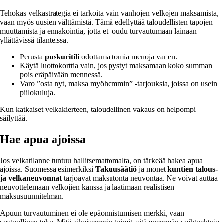
Tehokas velkastrategia ei tarkoita vain vanhojen velkojen maksamista,
vaan myös uusien välttämistä. Tämä edellyttää taloudellisten tapojen
muuttamista ja ennakointia, jotta et joudu turvautumaan lainaan
yllättävissä tilanteissa.
Perusta
puskuritili
odottamattomia menoja varten.
Käytä luottokorttia vain, jos pystyt maksamaan koko summan
pois eräpäivään mennessä.
Varo ”osta nyt, maksa myöhemmin” -tarjouksia, joissa on usein
piilokuluja.
Kun katkaiset velkakierteen, taloudellinen vakaus on helpompi
säilyttää.
Hae apua ajoissa
Jos velkatilanne tuntuu hallitsemattomalta, on tärkeää hakea apua
ajoissa. Suomessa esimerkiksi
Takuusäätiö
ja monet
kuntien talous-
ja velkaneuvonnat
tarjoavat maksutonta neuvontaa. Ne voivat auttaa
neuvottelemaan velkojien kanssa ja laatimaan realistisen
maksusuunnitelman.
Apuun turvautuminen ei ole epäonnistumisen merkki, vaan
vastuullinen teko. Mitä aikaisemmin toimit, sitä enemmän vaihtoehtoja