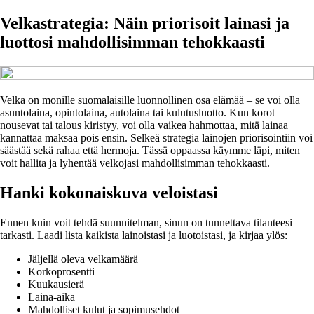
Velkastrategia: Näin priorisoit lainasi ja
luottosi mahdollisimman tehokkaasti
Velka on monille suomalaisille luonnollinen osa elämää – se voi olla
asuntolaina, opintolaina, autolaina tai kulutusluotto. Kun korot
nousevat tai talous kiristyy, voi olla vaikea hahmottaa, mitä lainaa
kannattaa maksaa pois ensin. Selkeä strategia lainojen priorisointiin voi
säästää sekä rahaa että hermoja. Tässä oppaassa käymme läpi, miten
voit hallita ja lyhentää velkojasi mahdollisimman tehokkaasti.
Hanki kokonaiskuva veloistasi
Ennen kuin voit tehdä suunnitelman, sinun on tunnettava tilanteesi
tarkasti. Laadi lista kaikista lainoistasi ja luotoistasi, ja kirjaa ylös:
Jäljellä oleva velkamäärä
Korkoprosentti
Kuukausierä
Laina-aika
Mahdolliset kulut ja sopimusehdot