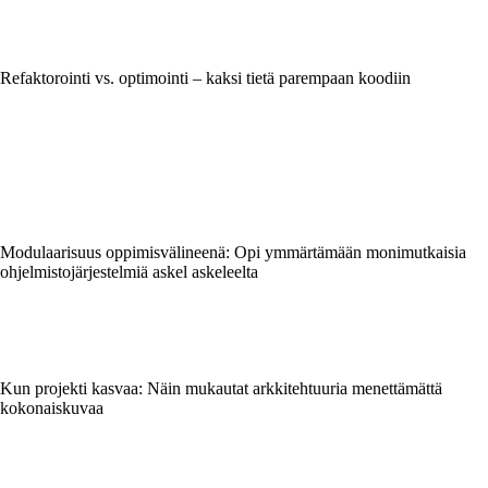
Refaktorointi vs. optimointi – kaksi tietä parempaan koodiin
Modulaarisuus oppimisvälineenä: Opi ymmärtämään monimutkaisia
ohjelmistojärjestelmiä askel askeleelta
Kun projekti kasvaa: Näin mukautat arkkitehtuuria menettämättä
kokonaiskuvaa