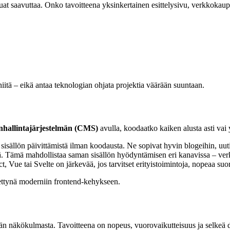
aluat saavuttaa. Onko tavoitteena yksinkertainen esittelysivu, verkkoka
niitä – eikä antaa teknologian ohjata projektia väärään suuntaan.
önhallintajärjestelmän (CMS)
avulla, koodaatko kaiken alusta asti vai
sällön päivittämistä ilman koodausta. Ne sopivat hyvin blogeihin, uutis
stä. Tämä mahdollistaa saman sisällön hyödyntämisen eri kanavissa – verkk
, Vue tai Svelte on järkevää, jos tarvitset erityistoimintoja, nopeaa su
ettynä moderniin frontend-kehykseen.
äjän näkökulmasta. Tavoitteena on nopeus, vuorovaikutteisuus ja selkeä 