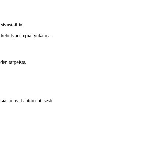
sivustoihin.
i kehittyneempiä työkaluja.
den tarpeista.
aalautuvat automaattisesti.