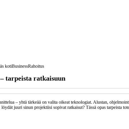
äs koti
Business
Rahoitus
 – tarpeista ratkaisuun
ittelua – yhtä tärkeää on valita oikeat teknologiat. Alustan, ohjelmointi
löydät juuri sinun projektiisi sopivat ratkaisut? Tässä opas tarpeista to