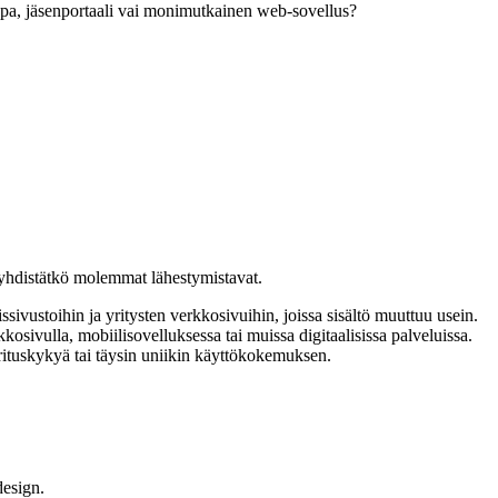
uppa, jäsenportaali vai monimutkainen web-sovellus?
 yhdistätkö molemmat lähestymistavat.
sivustoihin ja yritysten verkkosivuihin, joissa sisältö muuttuu usein.
osivulla, mobiilisovelluksessa tai muissa digitaalisissa palveluissa.
orituskykyä tai täysin uniikin käyttökokemuksen.
design.