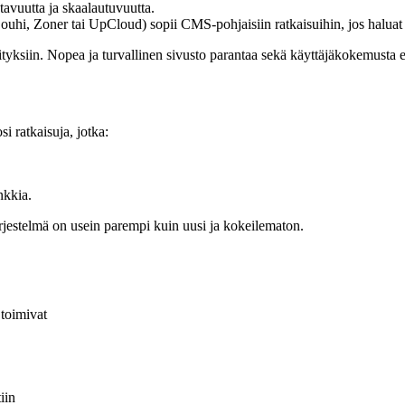
avuutta ja skaalautuvuutta.
ouhi, Zoner tai UpCloud) sopii CMS-pohjaisiin ratkaisuihin, jos haluat 
ityksiin. Nopea ja turvallinen sivusto parantaa sekä käyttäjäkokemusta
i ratkaisuja, jotka:
nkkia.
järjestelmä on usein parempi kuin uusi ja kokeilematon.
 toimivat
iin