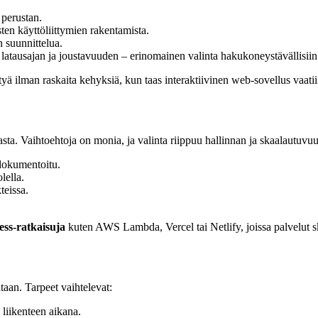
perustan.
en käyttöliittymien rakentamista.
 suunnittelua.
latausajan ja joustavuuden – erinomainen valinta hakukoneystävällisiin 
yä ilman raskaita kehyksiä, kun taas interaktiivinen web-sovellus vaati
kasta. Vaihtoehtoja on monia, ja valinta riippuu hallinnan ja skaalautuvuu
 dokumentoitu.
lella.
teissa.
ess-ratkaisuja
kuten AWS Lambda, Vercel tai Netlify, joissa palvelut sk
taan. Tarpeet vaihtelevat:
 liikenteen aikana.