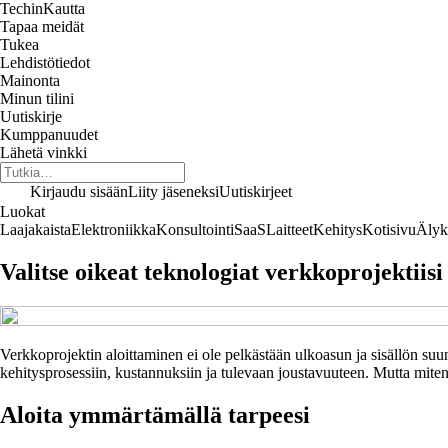
Techin
Kautta
Tapaa meidät
Tukea
Lehdistötiedot
Mainonta
Minun tilini
Uutiskirje
Kumppanuudet
Lähetä vinkki
Kirjaudu sisään
Liity jäseneksi
Uutiskirjeet
Luokat
Laajakaista
Elektroniikka
Konsultointi
SaaS
Laitteet
Kehitys
Kotisivu
Älyk
Valitse oikeat teknologiat verkkoprojektiisi
Verkkoprojektin aloittaminen ei ole pelkästään ulkoasun ja sisällön suunn
kehitysprosessiin, kustannuksiin ja tulevaan joustavuuteen. Mutta miten 
Aloita ymmärtämällä tarpeesi