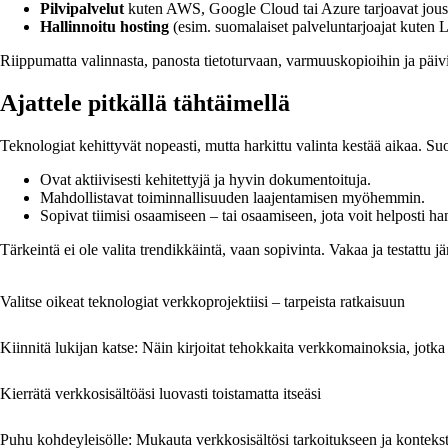
Pilvipalvelut
kuten AWS, Google Cloud tai Azure tarjoavat joust
Hallinnoitu hosting
(esim. suomalaiset palveluntarjoajat kuten L
Riippumatta valinnasta, panosta tietoturvaan, varmuuskopioihin ja päiv
Ajattele pitkällä tähtäimellä
Teknologiat kehittyvät nopeasti, mutta harkittu valinta kestää aikaa. Suos
Ovat aktiivisesti kehitettyjä ja hyvin dokumentoituja.
Mahdollistavat toiminnallisuuden laajentamisen myöhemmin.
Sopivat tiimisi osaamiseen – tai osaamiseen, jota voit helposti ha
Tärkeintä ei ole valita trendikkäintä, vaan sopivinta. Vakaa ja testattu 
Valitse oikeat teknologiat verkkoprojektiisi – tarpeista ratkaisuun
Kiinnitä lukijan katse: Näin kirjoitat tehokkaita verkkomainoksia, jotka
Kierrätä verkkosisältöäsi luovasti toistamatta itseäsi
Puhu kohdeyleisölle: Mukauta verkkosisältösi tarkoitukseen ja kontekst