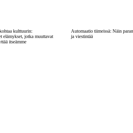
ohtaa kulttuurin:
Automaatio tiimeissä: Näin paran
t elämykset, jotka muuttavat
ja viestintää
ttää itseämme