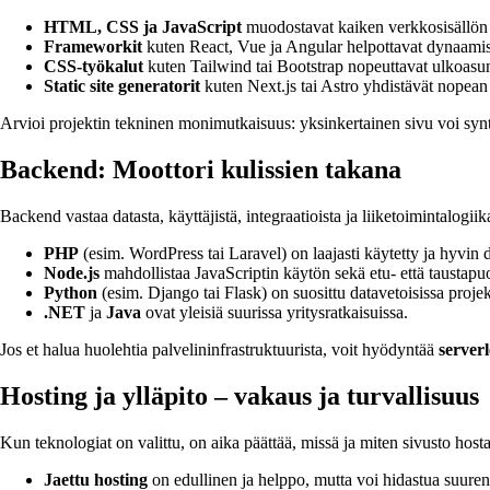
HTML, CSS ja JavaScript
muodostavat kaiken verkkosisällön 
Frameworkit
kuten React, Vue ja Angular helpottavat dynaamist
CSS-työkalut
kuten Tailwind tai Bootstrap nopeuttavat ulkoasun
Static site generatorit
kuten Next.js tai Astro yhdistävät nopean 
Arvioi projektin tekninen monimutkaisuus: yksinkertainen sivu voi synt
Backend: Moottori kulissien takana
Backend vastaa datasta, käyttäjistä, integraatioista ja liiketoimintalogii
PHP
(esim. WordPress tai Laravel) on laajasti käytetty ja hyvin
Node.js
mahdollistaa JavaScriptin käytön sekä etu- että taustapuo
Python
(esim. Django tai Flask) on suosittu datavetoisissa projek
.NET
ja
Java
ovat yleisiä suurissa yritysratkaisuissa.
Jos et halua huolehtia palvelininfrastruktuurista, voit hyödyntää
serverl
Hosting ja ylläpito – vakaus ja turvallisuus
Kun teknologiat on valittu, on aika päättää, missä ja miten sivusto hosta
Jaettu hosting
on edullinen ja helppo, mutta voi hidastua suuren