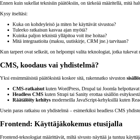
Ennen kuin sukellat teknisiin päätöksiin, on tärkeää määritellä, mitä h
Kysy itseltäsi:
Kuka on kohdeyleisö ja miten he käyttävät sivustoa?
Tuleeko ratkaisun kasvaa ajan myötä?
Kuinka paljon teknistä ylläpitoa voit itse hoitaa?
Mitä integraatioita (maksu, uutiskirje, CRM jne.) tarvitaan?
Kun tarpeet ovat selkeät, on helpompi valita teknologiat, jotka tukevat 
CMS, koodaus vai yhdistelmä?
Yksi ensimmäisistä päätöksistä koskee sitä, rakennatko sivuston
sisäll
CMS-ratkaisut
kuten WordPress, Drupal tai Joomla helpottavat si
Headless CMS
kuten Strapi tai Sanity erottaa sisällön esitykse
Räätälöity kehitys
moderneilla JavaScript-kehyksillä kuten React
Usein paras ratkaisu on yhdistelmä – esimerkiksi headless CMS yhdist
Frontend: Käyttäjäkokemus etusijalla
Frontend-teknologiat määrittävät, miltä sivusto näyttää ja tuntuu käytt