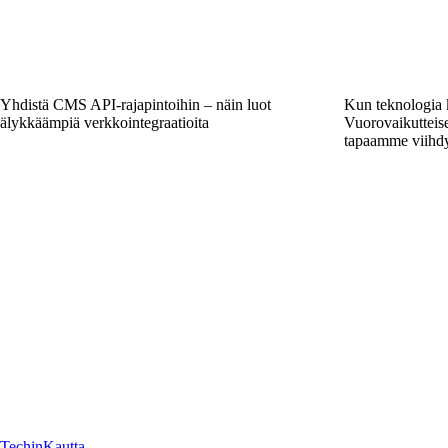
Yhdistä CMS API-rajapintoihin – näin luot
Kun teknologia k
älykkäämpiä verkkointegraatioita
Vuorovaikutteise
tapaamme viihdy
Techin
Kautta