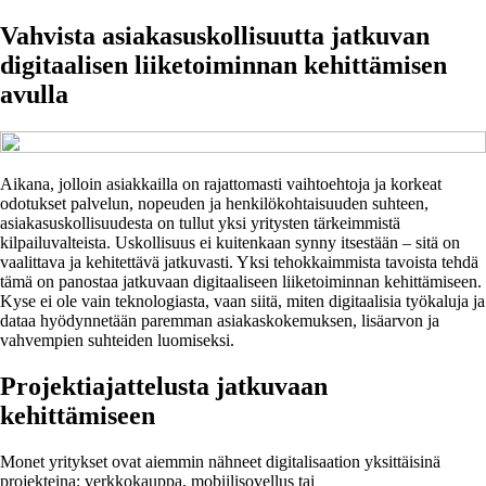
Vahvista asiakasuskollisuutta jatkuvan
digitaalisen liiketoiminnan kehittämisen
avulla
Aikana, jolloin asiakkailla on rajattomasti vaihtoehtoja ja korkeat
odotukset palvelun, nopeuden ja henkilökohtaisuuden suhteen,
asiakasuskollisuudesta on tullut yksi yritysten tärkeimmistä
kilpailuvalteista. Uskollisuus ei kuitenkaan synny itsestään – sitä on
vaalittava ja kehitettävä jatkuvasti. Yksi tehokkaimmista tavoista tehdä
tämä on panostaa jatkuvaan digitaaliseen liiketoiminnan kehittämiseen.
Kyse ei ole vain teknologiasta, vaan siitä, miten digitaalisia työkaluja ja
dataa hyödynnetään paremman asiakaskokemuksen, lisäarvon ja
vahvempien suhteiden luomiseksi.
Projektiajattelusta jatkuvaan
kehittämiseen
Monet yritykset ovat aiemmin nähneet digitalisaation yksittäisinä
projekteina: verkkokauppa, mobiilisovellus tai