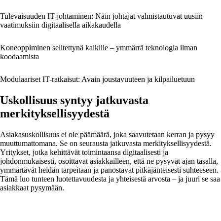
Tulevaisuuden IT-johtaminen: Näin johtajat valmistautuvat uusiin
vaatimuksiin digitaalisella aikakaudella
Koneoppiminen selitettynä kaikille – ymmärrä teknologia ilman
koodaamista
Modulaariset IT-ratkaisut: Avain joustavuuteen ja kilpailuetuun
Uskollisuus syntyy jatkuvasta
merkityksellisyydestä
Asiakasuskollisuus ei ole päämäärä, joka saavutetaan kerran ja pysyy
muuttumattomana. Se on seurausta jatkuvasta merkityksellisyydestä.
Yritykset, jotka kehittävät toimintaansa digitaalisesti ja
johdonmukaisesti, osoittavat asiakkailleen, että ne pysyvät ajan tasalla,
ymmärtävät heidän tarpeitaan ja panostavat pitkäjänteisesti suhteeseen.
Tämä luo tunteen luotettavuudesta ja yhteisestä arvosta – ja juuri se saa
asiakkaat pysymään.