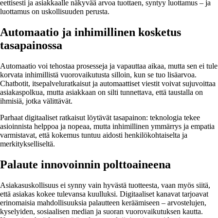
eettisesti ja asiakkaalle näkyvää arvoa tuottaen, syntyy luottamus – ja
luottamus on uskollisuuden perusta.
Automaatio ja inhimillinen kosketus
tasapainossa
Automaatio voi tehostaa prosesseja ja vapauttaa aikaa, mutta sen ei tule
korvata inhimillistä vuorovaikutusta silloin, kun se tuo lisäarvoa.
Chatbotit, itsepalveluratkaisut ja automaattiset viestit voivat sujuvoittaa
asiakaspolkua, mutta asiakkaan on silti tunnettava, että taustalla on
ihmisiä, jotka välittävät.
Parhaat digitaaliset ratkaisut löytävät tasapainon: teknologia tekee
asioinnista helppoa ja nopeaa, mutta inhimillinen ymmärrys ja empatia
varmistavat, että kokemus tuntuu aidosti henkilökohtaiselta ja
merkitykselliseltä.
Palaute innovoinnin polttoaineena
Asiakasuskollisuus ei synny vain hyvästä tuotteesta, vaan myös siitä,
että asiakas kokee tulevansa kuulluksi. Digitaaliset kanavat tarjoavat
erinomaisia mahdollisuuksia palautteen keräämiseen – arvostelujen,
kyselyiden, sosiaalisen median ja suoran vuorovaikutuksen kautta.