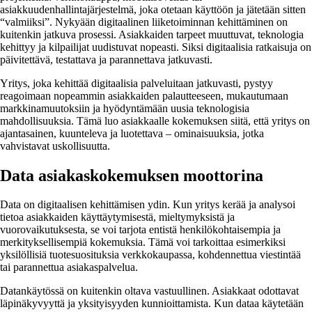
asiakkuudenhallintajärjestelmä, joka otetaan käyttöön ja jätetään sitten
“valmiiksi”. Nykyään digitaalinen liiketoiminnan kehittäminen on
kuitenkin jatkuva prosessi. Asiakkaiden tarpeet muuttuvat, teknologia
kehittyy ja kilpailijat uudistuvat nopeasti. Siksi digitaalisia ratkaisuja on
päivitettävä, testattava ja parannettava jatkuvasti.
Yritys, joka kehittää digitaalisia palveluitaan jatkuvasti, pystyy
reagoimaan nopeammin asiakkaiden palautteeseen, mukautumaan
markkinamuutoksiin ja hyödyntämään uusia teknologisia
mahdollisuuksia. Tämä luo asiakkaalle kokemuksen siitä, että yritys on
ajantasainen, kuunteleva ja luotettava – ominaisuuksia, jotka
vahvistavat uskollisuutta.
Data asiakaskokemuksen moottorina
Data on digitaalisen kehittämisen ydin. Kun yritys kerää ja analysoi
tietoa asiakkaiden käyttäytymisestä, mieltymyksistä ja
vuorovaikutuksesta, se voi tarjota entistä henkilökohtaisempia ja
merkityksellisempiä kokemuksia. Tämä voi tarkoittaa esimerkiksi
yksilöllisiä tuotesuosituksia verkkokaupassa, kohdennettua viestintää
tai parannettua asiakaspalvelua.
Datankäytössä on kuitenkin oltava vastuullinen. Asiakkaat odottavat
läpinäkyvyyttä ja yksityisyyden kunnioittamista. Kun dataa käytetään