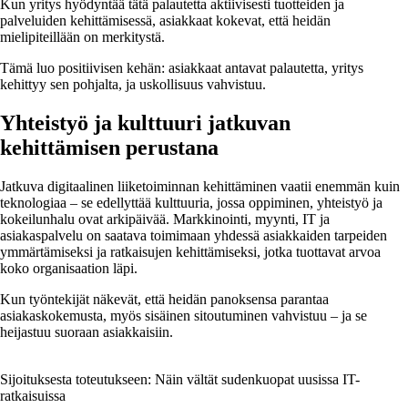
Kun yritys hyödyntää tätä palautetta aktiivisesti tuotteiden ja
palveluiden kehittämisessä, asiakkaat kokevat, että heidän
mielipiteillään on merkitystä.
Tämä luo positiivisen kehän: asiakkaat antavat palautetta, yritys
kehittyy sen pohjalta, ja uskollisuus vahvistuu.
Yhteistyö ja kulttuuri jatkuvan
kehittämisen perustana
Jatkuva digitaalinen liiketoiminnan kehittäminen vaatii enemmän kuin
teknologiaa – se edellyttää kulttuuria, jossa oppiminen, yhteistyö ja
kokeilunhalu ovat arkipäivää. Markkinointi, myynti, IT ja
asiakaspalvelu on saatava toimimaan yhdessä asiakkaiden tarpeiden
ymmärtämiseksi ja ratkaisujen kehittämiseksi, jotka tuottavat arvoa
koko organisaation läpi.
Kun työntekijät näkevät, että heidän panoksensa parantaa
asiakaskokemusta, myös sisäinen sitoutuminen vahvistuu – ja se
heijastuu suoraan asiakkaisiin.
Sijoituksesta toteutukseen: Näin vältät sudenkuopat uusissa IT-
ratkaisuissa