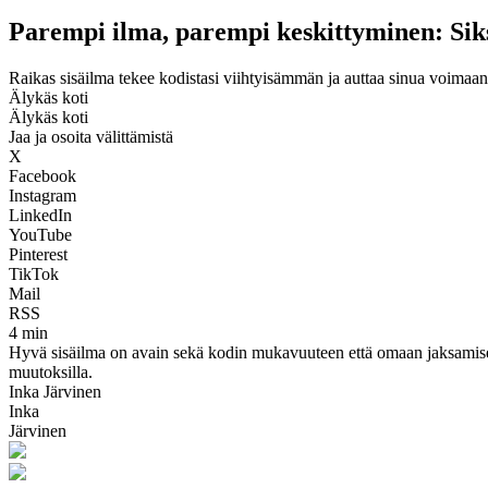
Parempi ilma, parempi keskittyminen: Siks
Raikas sisäilma tekee kodistasi viihtyisämmän ja auttaa sinua voimaa
Älykäs koti
Älykäs koti
Jaa ja osoita välittämistä
X
Facebook
Instagram
LinkedIn
YouTube
Pinterest
TikTok
Mail
RSS
4 min
Hyvä sisäilma on avain sekä kodin mukavuuteen että omaan jaksamiseen
muutoksilla.
Inka Järvinen
Inka
Järvinen