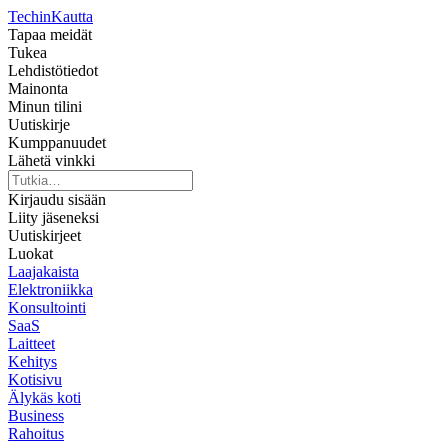
Techin
Kautta
Tapaa meidät
Tukea
Lehdistötiedot
Mainonta
Minun tilini
Uutiskirje
Kumppanuudet
Lähetä vinkki
Kirjaudu sisään
Liity jäseneksi
Uutiskirjeet
Luokat
Laajakaista
Elektroniikka
Konsultointi
SaaS
Laitteet
Kehitys
Kotisivu
Älykäs koti
Business
Rahoitus