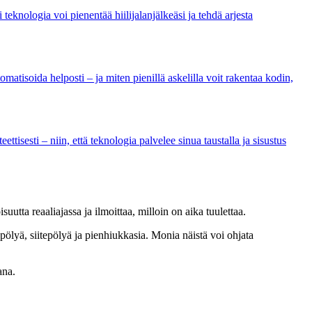
knologia voi pienentää hiilijalanjälkeäsi ja tehdä arjesta
matisoida helposti – ja miten pienillä askelilla voit rakentaa kodin,
ttisesti – niin, että teknologia palvelee sinua taustalla ja sisustus
uutta reaaliajassa ja ilmoittaa, milloin on aika tuulettaa.
pölyä, siitepölyä ja pienhiukkasia. Monia näistä voi ohjata
ana.