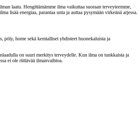
isäilman laatu. Hengittämämme ilma vaikuttaa suoraan terveyteemme,
lma lisää energiaa, parantaa unta ja auttaa pysymään virkeänä arjessa.
uus, pöly, home sekä kemialliset yhdisteet huonekaluista ja
anlaadulla on suuri merkitys terveydelle. Kun ilma on tunkkaista ja
a ei ole riittävää ilmanvaihtoa.