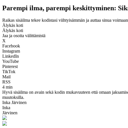
Parempi ilma, parempi keskittyminen: Siks
Raikas sisäilma tekee kodistasi viihtyisämmän ja auttaa sinua voimaa
Älykäs koti
Älykäs koti
Jaa ja osoita välittämistä
X
Facebook
Instagram
LinkedIn
YouTube
Pinterest
TikTok
Mail
RSS
4 min
Hyvä sisäilma on avain sekä kodin mukavuuteen että omaan jaksamiseen
muutoksilla.
Inka Järvinen
Inka
Järvinen