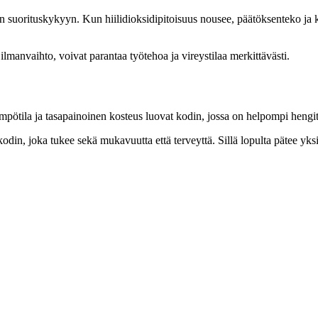
en suorituskykyyn. Kun hiilidioksidipitoisuus nousee, päätöksenteko ja 
ilmanvaihto, voivat parantaa työtehoa ja vireystilaa merkittävästi.
mpötila ja tasapainoinen kosteus luovat kodin, jossa on helpompi hengitt
 kodin, joka tukee sekä mukavuutta että terveyttä. Sillä lopulta pätee yk