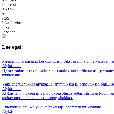
Pinterest
TikTok
Mail
RSS
Inka Järvinen
Inka
Järvinen
Læs også:
Parempi ilma, parempi keskittyminen: Siksi sisäilma on ratkaisevan t
Älykäs koti
Hyvä sisäilma on avain sekä kodin mukavuuteen että omaan jaksamiseen
muutoksilla.
Vältä energiahukkaa älykkäällä lämmityksen ja jäähdytyksen ohjaukse
Älykäs koti
Älykäs lämmityksen ja jäähdytyksen ohjaus auttaa pitämään kodin lämpö
mukavampaa – ilman turhaa energiahukkaa.
Automatisoi arki – älykkäitä ratkaisuja, enemmän mukavuutta
Älykäs koti