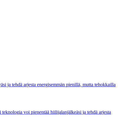
si ja tehdä arjesta energisemmän pienillä, mutta tehokkailla
knologia voi pienentää hiilijalanjälkeäsi ja tehdä arjesta