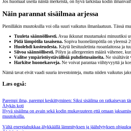
Jos huomaat useita näistä merkeistä, on hyvä tarkistaa kodin ilmanvaiht
Näin parannat sisäilmaa arjessa
Pienilläkin muutoksilla voi olla suuri vaikutus ilmanlaatuun. Tässä m
Tuuleta säännöllisesti.
Avaa ikkunat muutamaksi minuutiksi useit
Pidä lämpötila tasaisena.
Sopiva huonelämpötila on yleensä 20
Huolehdi kosteudesta.
Käytä liesituuletinta ruoanlaitossa ja t
Siivoa säännöllisesti.
Pölyn ja allergeenien määrä vähenee, kun 
Valitse ympäristöystävällisiä puhdistusaineita.
Ne sisältävät 
Harkitse huonekasveja.
Ne voivat parantaa viihtyvyyttä ja kost
Nämä tavat eivät vaadi suuria investointeja, mutta niiden vaikutus ja
Læs også:
Parempi ilma, parempi keskittyminen: Siksi sisäilma on ratkaisevan t
Älykäs koti
Hyvä sisäilma on avain sekä kodin mukavuuteen että omaan jaksamiseen
muutoksilla.
Vältä energiahukkaa älykkäällä lämmityksen ja jäähdytyksen ohjaukse