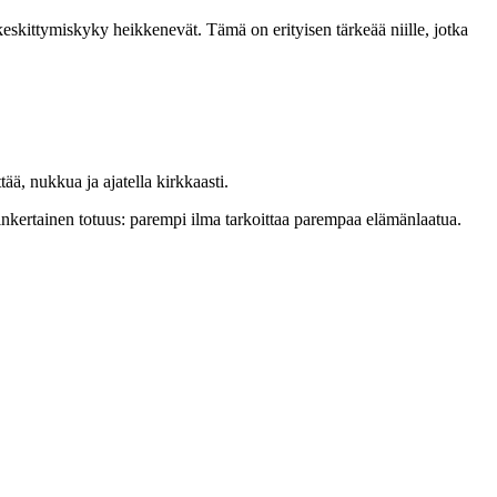
keskittymiskyky heikkenevät. Tämä on erityisen tärkeää niille, jotka
ää, nukkua ja ajatella kirkkaasti.
sinkertainen totuus: parempi ilma tarkoittaa parempaa elämänlaatua.