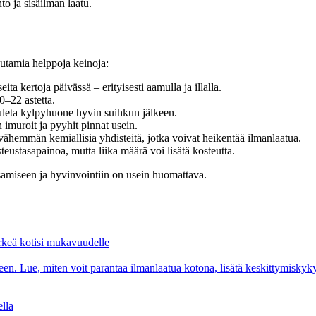
o ja sisäilman laatu.
uutamia helppoja keinoja:
a kertoja päivässä – erityisesti aamulla ja illalla.
–22 astetta.
uuleta kylpyhuone hyvin suihkun jälkeen.
imuroit ja pyyhit pinnat usein.
vähemmän kemiallisia yhdisteitä, jotka voivat heikentää ilmanlaatua.
eustasapainoa, mutta liika määrä voi lisätä kosteutta.
ksamiseen ja hyvinvointiin on usein huomattava.
ärkeä kotisi mukavuudelle
. Lue, miten voit parantaa ilmanlaatua kotona, lisätä keskittymiskykyä
lla