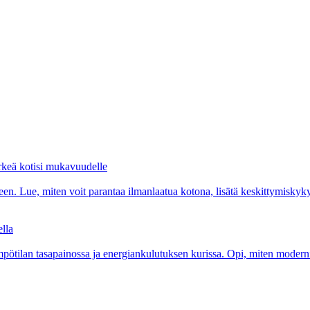
ärkeä kotisi mukavuudelle
. Lue, miten voit parantaa ilmanlaatua kotona, lisätä keskittymiskykyä
lla
tilan tasapainossa ja energiankulutuksen kurissa. Opi, miten moderni te