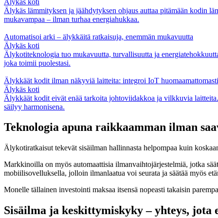
Älykäs koti
Älykäs lämmityksen ja jäähdytyksen ohjaus auttaa pitämään kodin lämpö
mukavampaa – ilman turhaa energiahukkaa.
Automatisoi arki – älykkäitä ratkaisuja, enemmän mukavuutta
Älykäs koti
Älykotiteknologia tuo mukavuutta, turvallisuutta ja energiatehokkuutta 
joka toimii puolestasi.
Älykkäät kodit ilman näkyviä laitteita: integroi IoT huomaamattomasti 
Älykäs koti
Älykkäät kodit eivät enää tarkoita johtoviidakkoa ja vilkkuvia laitteita.
säilyy harmonisena.
Teknologia apuna raikkaamman ilman saa
Älykotiratkaisut tekevät sisäilman hallinnasta helpompaa kuin koskaan. Ä
Markkinoilla on myös automaattisia ilmanvaihtojärjestelmiä, jotka säät
mobiilisovelluksella, jolloin ilmanlaatua voi seurata ja säätää myös etä
Monelle tällainen investointi maksaa itsensä nopeasti takaisin parem
Sisäilma ja keskittymiskyky – yhteys, jota 