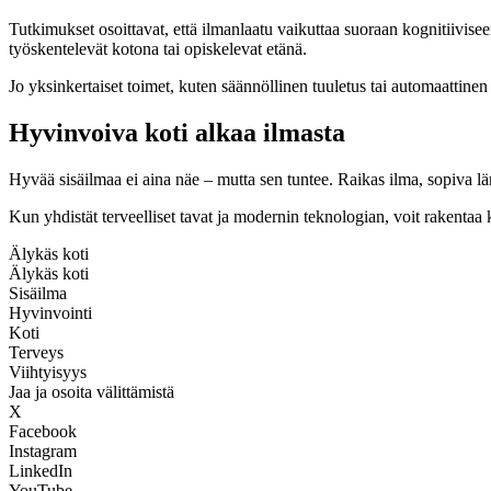
Tutkimukset osoittavat, että ilmanlaatu vaikuttaa suoraan kognitiivise
työskentelevät kotona tai opiskelevat etänä.
Jo yksinkertaiset toimet, kuten säännöllinen tuuletus tai automaattinen 
Hyvinvoiva koti alkaa ilmasta
Hyvää sisäilmaa ei aina näe – mutta sen tuntee. Raikas ilma, sopiva lä
Kun yhdistät terveelliset tavat ja modernin teknologian, voit rakentaa
Älykäs koti
Älykäs koti
Sisäilma
Hyvinvointi
Koti
Terveys
Viihtyisyys
Jaa ja osoita välittämistä
X
Facebook
Instagram
LinkedIn
YouTube