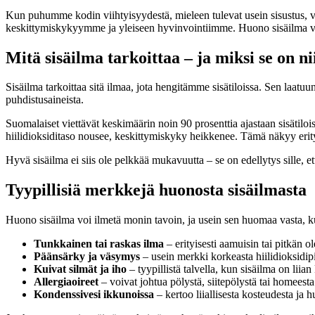
Kun puhumme kodin viihtyisyydestä, mieleen tulevat usein sisustus, v
keskittymiskykyymme ja yleiseen hyvinvointiimme. Huono sisäilma voi a
Mitä sisäilma tarkoittaa – ja miksi se on n
Sisäilma tarkoittaa sitä ilmaa, jota hengitämme sisätiloissa. Sen laatuu
puhdistusaineista.
Suomalaiset viettävät keskimäärin noin 90 prosenttia ajastaan sisätilo
hiilidioksiditaso nousee, keskittymiskyky heikkenee. Tämä näkyy erit
Hyvä sisäilma ei siis ole pelkkää mukavuutta – se on edellytys sille, et
Tyypillisiä merkkejä huonosta sisäilmasta
Huono sisäilma voi ilmetä monin tavoin, ja usein sen huomaa vasta, ku
Tunkkainen tai raskas ilma
– erityisesti aamuisin tai pitkän 
Päänsärky ja väsymys
– usein merkki korkeasta hiilidioksidipi
Kuivat silmät ja iho
– tyypillistä talvella, kun sisäilma on liian
Allergiaoireet
– voivat johtua pölystä, siitepölystä tai homeesta
Kondenssivesi ikkunoissa
– kertoo liiallisesta kosteudesta ja 