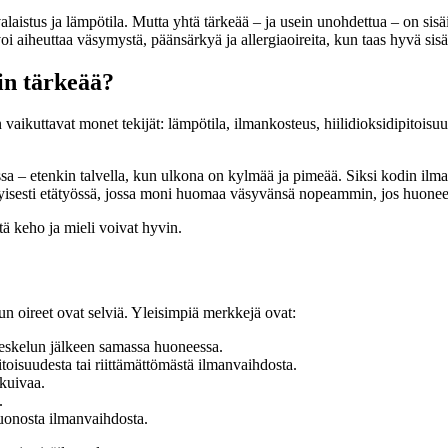
alaistus ja lämpötila. Mutta yhtä tärkeää – ja usein unohdettua – on s
iheuttaa väsymystä, päänsärkyä ja allergiaoireita, kun taas hyvä sisäi
iin tärkeää?
n vaikuttavat monet tekijät: lämpötila, ilmankosteus, hiilidioksidipitois
issa – etenkin talvella, kun ulkona on kylmää ja pimeää. Siksi kodin ilm
yisesti etätyössä, jossa moni huomaa väsyvänsä nopeammin, jos huoneess
tä keho ja mieli voivat hyvin.
n oireet ovat selviä. Yleisimpiä merkkejä ovat:
oleskelun jälkeen samassa huoneessa.
toisuudesta tai riittämättömästä ilmanvaihdosta.
 kuivaa.
.
huonosta ilmanvaihdosta.