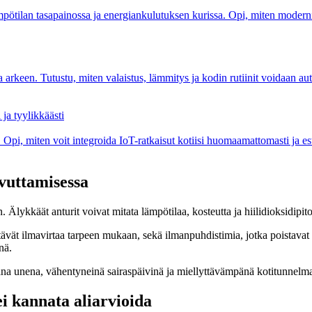
tilan tasapainossa ja energiankulutuksen kurissa. Opi, miten moderni te
arkeen. Tutustu, miten valaistus, lämmitys ja kodin rutiinit voidaan auto
ja tyylikkäästi
 Opi, miten voit integroida IoT-ratkaisut kotiisi huomaamattomasti ja estee
vuttamisessa
lykkäät anturit voivat mitata lämpötilaa, kosteutta ja hiilidioksidipitois
ävät ilmavirtaa tarpeen mukaan, sekä ilmanpuhdistimia, jotka poistavat 
nä.
pana unena, vähentyneinä sairaspäivinä ja miellyttävämpänä kotitunnelm
ei kannata aliarvioida