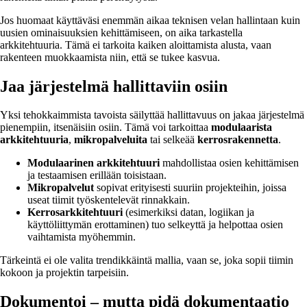
Jos huomaat käyttäväsi enemmän aikaa teknisen velan hallintaan kuin
uusien ominaisuuksien kehittämiseen, on aika tarkastella
arkkitehtuuria. Tämä ei tarkoita kaiken aloittamista alusta, vaan
rakenteen muokkaamista niin, että se tukee kasvua.
Jaa järjestelmä hallittaviin osiin
Yksi tehokkaimmista tavoista säilyttää hallittavuus on jakaa järjestelmä
pienempiin, itsenäisiin osiin. Tämä voi tarkoittaa
modulaarista
arkkitehtuuria
,
mikropalveluita
tai selkeää
kerrosrakennetta
.
Modulaarinen arkkitehtuuri
mahdollistaa osien kehittämisen
ja testaamisen erillään toisistaan.
Mikropalvelut
sopivat erityisesti suuriin projekteihin, joissa
useat tiimit työskentelevät rinnakkain.
Kerrosarkkitehtuuri
(esimerkiksi datan, logiikan ja
käyttöliittymän erottaminen) tuo selkeyttä ja helpottaa osien
vaihtamista myöhemmin.
Tärkeintä ei ole valita trendikkäintä mallia, vaan se, joka sopii tiimin
kokoon ja projektin tarpeisiin.
Dokumentoi – mutta pidä dokumentaatio