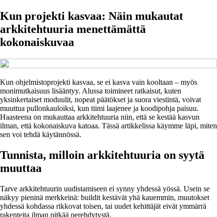
Kun projekti kasvaa: Näin mukautat
arkkitehtuuria menettämättä
kokonaiskuvaa
Kun ohjelmistoprojekti kasvaa, se ei kasva vain kooltaan – myös
monimutkaisuus lisääntyy. Alussa toimineet ratkaisut, kuten
yksinkertaiset moduulit, nopeat päätökset ja suora viestintä, voivat
muuttua pullonkauloiksi, kun tiimi laajenee ja koodipohja paisuu.
Haasteena on mukauttaa arkkitehtuuria niin, että se kestää kasvun
ilman, että kokonaiskuva katoaa. Tässä artikkelissa käymme läpi, miten
sen voi tehdä käytännössä.
Tunnista, milloin arkkitehtuuria on syytä
muuttaa
Tarve arkkitehtuurin uudistamiseen ei synny yhdessä yössä. Usein se
näkyy pieninä merkkeinä: buildit kestävät yhä kauemmin, muutokset
yhdessä kohdassa rikkovat toisen, tai uudet kehittäjät eivät ymmärrä
rakenteita ilman pitkää perehdytystä.