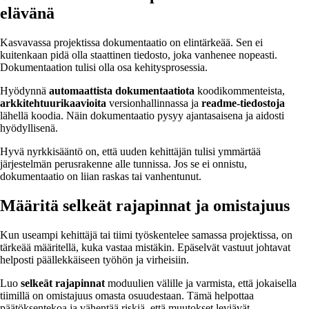
elävänä
Kasvavassa projektissa dokumentaatio on elintärkeää. Sen ei
kuitenkaan pidä olla staattinen tiedosto, joka vanhenee nopeasti.
Dokumentaation tulisi olla osa kehitysprosessia.
Hyödynnä
automaattista dokumentaatiota
koodikommenteista,
arkkitehtuurikaavioita
versionhallinnassa ja
readme-tiedostoja
lähellä koodia. Näin dokumentaatio pysyy ajantasaisena ja aidosti
hyödyllisenä.
Hyvä nyrkkisääntö on, että uuden kehittäjän tulisi ymmärtää
järjestelmän perusrakenne alle tunnissa. Jos se ei onnistu,
dokumentaatio on liian raskas tai vanhentunut.
Määritä selkeät rajapinnat ja omistajuus
Kun useampi kehittäjä tai tiimi työskentelee samassa projektissa, on
tärkeää määritellä, kuka vastaa mistäkin. Epäselvät vastuut johtavat
helposti päällekkäiseen työhön ja virheisiin.
Luo
selkeät rajapinnat
moduulien välille ja varmista, että jokaisella
tiimillä on omistajuus omasta osuudestaan. Tämä helpottaa
päätöksentekoa ja vähentää riskiä, että muutokset leviävät