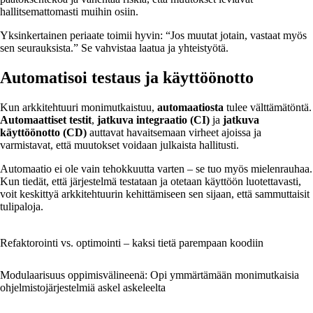
hallitsemattomasti muihin osiin.
Yksinkertainen periaate toimii hyvin: “Jos muutat jotain, vastaat myös
sen seurauksista.” Se vahvistaa laatua ja yhteistyötä.
Automatisoi testaus ja käyttöönotto
Kun arkkitehtuuri monimutkaistuu,
automaatiosta
tulee välttämätöntä.
Automaattiset testit
,
jatkuva integraatio (CI)
ja
jatkuva
käyttöönotto (CD)
auttavat havaitsemaan virheet ajoissa ja
varmistavat, että muutokset voidaan julkaista hallitusti.
Automaatio ei ole vain tehokkuutta varten – se tuo myös mielenrauhaa.
Kun tiedät, että järjestelmä testataan ja otetaan käyttöön luotettavasti,
voit keskittyä arkkitehtuurin kehittämiseen sen sijaan, että sammuttaisit
tulipaloja.
Refaktorointi vs. optimointi – kaksi tietä parempaan koodiin
Modulaarisuus oppimisvälineenä: Opi ymmärtämään monimutkaisia
ohjelmistojärjestelmiä askel askeleelta