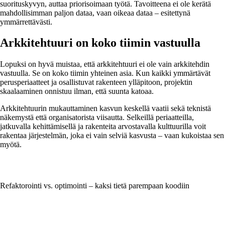
suorituskyvyn, auttaa priorisoimaan työtä. Tavoitteena ei ole kerätä
mahdollisimman paljon dataa, vaan oikeaa dataa – esitettynä
ymmärrettävästi.
Arkkitehtuuri on koko tiimin vastuulla
Lopuksi on hyvä muistaa, että arkkitehtuuri ei ole vain arkkitehdin
vastuulla. Se on koko tiimin yhteinen asia. Kun kaikki ymmärtävät
perusperiaatteet ja osallistuvat rakenteen ylläpitoon, projektin
skaalaaminen onnistuu ilman, että suunta katoaa.
Arkkitehtuurin mukauttaminen kasvun keskellä vaatii sekä teknistä
näkemystä että organisatorista viisautta. Selkeillä periaatteilla,
jatkuvalla kehittämisellä ja rakenteita arvostavalla kulttuurilla voit
rakentaa järjestelmän, joka ei vain selviä kasvusta – vaan kukoistaa sen
myötä.
Refaktorointi vs. optimointi – kaksi tietä parempaan koodiin