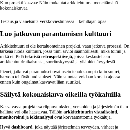
Kun projekti kasvaa: Näin mukautat arkkitehtuuria menettämättä
kokonaiskuvaa
Testaus ja vianetsintä verkkoviestinnässä – kehittäjän opas
Luo jatkuvan parantamisen kulttuuri
Arkkitehtuuri ei ole kertaluonteinen projekti, vaan jatkuva prosessi. On
tärkeää luoda kulttuuri, jossa tiimi arvioi säännöllisesti, mikä toimii ja
mikä ei. Pidä
teknisiä retrospektiivejä
, joissa keskustellaan
arkkitehtuuriratkaisuista, suorituskyvystä ja ylläpidettävyydestä.
Pienet, jatkuvat parannukset ovat usein tehokkaampia kuin suuret,
harvoin tehtävät uudistukset. Näin suuntaa voidaan korjata ajoissa
ennen kuin ongelmat kasvavat liian suuriksi.
Säilytä kokonaiskuva oikeilla työkaluilla
Kasvavassa projektissa riippuvuuksien, versioiden ja järjestelmän tilan
hallinta voi olla haastavaa. Tällöin
arkkitehtuurin visualisointi
,
monitorointi
ja
lokianalyysi
ovat korvaamattomia työkaluja.
Hyvä
dashboard
, joka näyttää järjestelmän terveyden, virheet ja