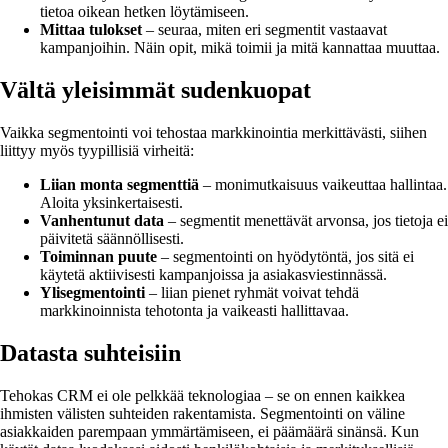
tietoa oikean hetken löytämiseen.
Mittaa tulokset
– seuraa, miten eri segmentit vastaavat
kampanjoihin. Näin opit, mikä toimii ja mitä kannattaa muuttaa.
Vältä yleisimmät sudenkuopat
Vaikka segmentointi voi tehostaa markkinointia merkittävästi, siihen
liittyy myös tyypillisiä virheitä:
Liian monta segmenttiä
– monimutkaisuus vaikeuttaa hallintaa.
Aloita yksinkertaisesti.
Vanhentunut data
– segmentit menettävät arvonsa, jos tietoja ei
päivitetä säännöllisesti.
Toiminnan puute
– segmentointi on hyödytöntä, jos sitä ei
käytetä aktiivisesti kampanjoissa ja asiakasviestinnässä.
Ylisegmentointi
– liian pienet ryhmät voivat tehdä
markkinoinnista tehotonta ja vaikeasti hallittavaa.
Datasta suhteisiin
Tehokas CRM ei ole pelkkää teknologiaa – se on ennen kaikkea
ihmisten välisten suhteiden rakentamista. Segmentointi on väline
asiakkaiden parempaan ymmärtämiseen, ei päämäärä sinänsä. Kun