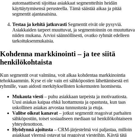
automaattisesti sijoittaa asiakkaat segmentteihin heidän
käyttäytymisensä perusteella. Tämä säästää aikaa ja pitää
segmentit ajantasaisina.
Testaa ja kehitä jatkuvasti
Segmentit eivät ole pysyviä.
Asiakkaiden tarpeet muuttuvat, ja segmentoinnin on muututtava
niiden mukana. Arvioi säännöllisesti, ovatko ryhmät edelleen
tarkoituksenmukaisia.
Kohdenna markkinointi – ja tee siitä
henkilökohtaista
Kun segmentit ovat valmiina, voit alkaa kohdentaa markkinointia
tehokkaammin. Kyse ei ole vain eri sähköpostien lähettämisestä eri
ryhmille, vaan aidosti merkityksellisten kokemusten luomisesta.
Mukauta viesti
– puhu asiakkaan tarpeista ja motivaatiosta.
Uusi asiakas kaipaa ehkä luottamusta ja opastusta, kun taas
uskollinen asiakas arvostaa tunnustusta ja etuja.
Valitse oikeat kanavat
– jotkut segmentit reagoivat parhaiten
sähköpostiin, toiset sosiaaliseen mediaan tai henkilökohtaiseen
yhteydenottoon.
Hyödynnä ajoitusta
– CRM-järjestelmä voi paljastaa, milloin
asiakkaat yleensä ostavat tai reagoivat viesteihin. Käytä tätä