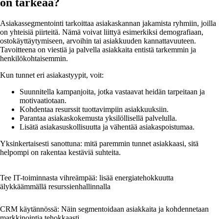
on tärkeää?
Asiakassegmentointi tarkoittaa asiakaskannan jakamista ryhmiin, joilla
on yhteisiä piirteitä. Nämä voivat liittyä esimerkiksi demografiaan,
ostokäyttäytymiseen, arvoihin tai asiakkuuden kannattavuuteen.
Tavoitteena on viestiä ja palvella asiakkaita entistä tarkemmin ja
henkilökohtaisemmin.
Kun tunnet eri asiakastyypit, voit:
Suunnitella kampanjoita, jotka vastaavat heidän tarpeitaan ja
motivaatiotaan.
Kohdentaa resurssit tuottavimpiin asiakkuuksiin.
Parantaa asiakaskokemusta yksilöllisellä palvelulla.
Lisätä asiakasuskollisuutta ja vähentää asiakaspoistumaa.
Yksinkertaisesti sanottuna: mitä paremmin tunnet asiakkaasi, sitä
helpompi on rakentaa kestäviä suhteita.
Tee IT-toiminnasta vihreämpää: lisää energiatehokkuutta
älykkäämmällä resurssienhallinnalla
CRM käytännössä: Näin segmentoidaan asiakkaita ja kohdennetaan
markkinointia tehokkaasti