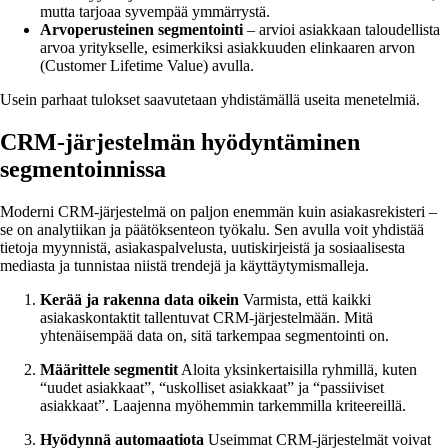
mutta tarjoaa syvempää ymmärrystä.
Arvoperusteinen segmentointi
– arvioi asiakkaan taloudellista
arvoa yritykselle, esimerkiksi asiakkuuden elinkaaren arvon
(Customer Lifetime Value) avulla.
Usein parhaat tulokset saavutetaan yhdistämällä useita menetelmiä.
CRM-järjestelmän hyödyntäminen
segmentoinnissa
Moderni CRM-järjestelmä on paljon enemmän kuin asiakasrekisteri –
se on analytiikan ja päätöksenteon työkalu. Sen avulla voit yhdistää
tietoja myynnistä, asiakaspalvelusta, uutiskirjeistä ja sosiaalisesta
mediasta ja tunnistaa niistä trendejä ja käyttäytymismalleja.
Kerää ja rakenna data oikein
Varmista, että kaikki
asiakaskontaktit tallentuvat CRM-järjestelmään. Mitä
yhtenäisempää data on, sitä tarkempaa segmentointi on.
Määrittele segmentit
Aloita yksinkertaisilla ryhmillä, kuten
“uudet asiakkaat”, “uskolliset asiakkaat” ja “passiiviset
asiakkaat”. Laajenna myöhemmin tarkemmilla kriteereillä.
Hyödynnä automaatiota
Useimmat CRM-järjestelmät voivat