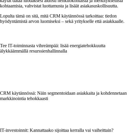
käytät dataa luodaksesi aidosti henkilökohtaisia ja merkityksellisiä
kohtaamisia, vahvistat luottamusta ja lisäät asiakasuskollisuutta.
Lopulta tämä on sitä, mitä CRM käytännössä tarkoittaa: tiedon
hyödyntämistä arvon luomiseksi – sekä yritykselle että asiakkaalle.
Tee IT-toiminnasta vihreämpää: lisää energiatehokkuutta
älykkäämmällä resurssienhallinnalla
CRM käytännössä: Näin segmentoidaan asiakkaita ja kohdennetaan
markkinointia tehokkaasti
IT-investoinnit: Kannattaako sijoittaa kerralla vai vaiheittain?