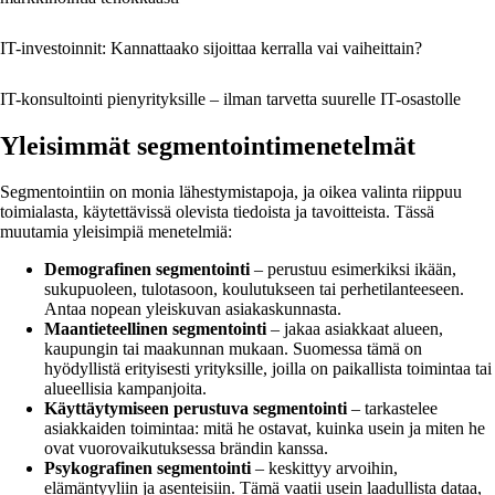
IT-investoinnit: Kannattaako sijoittaa kerralla vai vaiheittain?
IT-konsultointi pienyrityksille – ilman tarvetta suurelle IT-osastolle
Yleisimmät segmentointimenetelmät
Segmentointiin on monia lähestymistapoja, ja oikea valinta riippuu
toimialasta, käytettävissä olevista tiedoista ja tavoitteista. Tässä
muutamia yleisimpiä menetelmiä:
Demografinen segmentointi
– perustuu esimerkiksi ikään,
sukupuoleen, tulotasoon, koulutukseen tai perhetilanteeseen.
Antaa nopean yleiskuvan asiakaskunnasta.
Maantieteellinen segmentointi
– jakaa asiakkaat alueen,
kaupungin tai maakunnan mukaan. Suomessa tämä on
hyödyllistä erityisesti yrityksille, joilla on paikallista toimintaa tai
alueellisia kampanjoita.
Käyttäytymiseen perustuva segmentointi
– tarkastelee
asiakkaiden toimintaa: mitä he ostavat, kuinka usein ja miten he
ovat vuorovaikutuksessa brändin kanssa.
Psykografinen segmentointi
– keskittyy arvoihin,
elämäntyyliin ja asenteisiin. Tämä vaatii usein laadullista dataa,