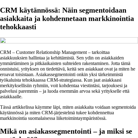
CRM käytännössä: Näin segmentoidaan
asiakkaita ja kohdennetaan markkinointia
tehokkaasti
CRM – Customer Relationship Management – tarkoittaa
asiakkuuksien hallintaa ja kehittämistä. Sen ydin on asiakkaiden
ymmärtäminen ja pitkäaikaisten suhteiden rakentaminen. Jotta tämä
onnistuisi, yrityksen on tiedettävä, keitä sen asiakkaat ovat ja miten he
eroavat toisistaan. Asiakassegmentointi onkin yksi tärkeimmistä
työkaluista tehokkaassa CRM-strategiassa. Kun jaat asiakkaasi
merkityksellisiin ryhmiin, voit kohdentaa viestintäsi, tarjouksesi ja
palvelusi paremmin – ja luoda enemmän arvoa sekä yritykselle että
asiakkaalle.
Tässä artikkelissa käymme läpi, miten asiakkaita voidaan segmentoida
käytännössä ja miten CRM-järjestelmä tukee kohdennettua
markkinointia suomalaisessa liiketoimintaympäristössä.
Mikä on asiakassegmentointi – ja miksi se