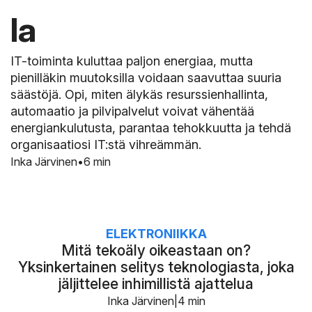
la
IT-toiminta kuluttaa paljon energiaa, mutta
pienilläkin muutoksilla voidaan saavuttaa suuria
säästöjä. Opi, miten älykäs resurssienhallinta,
automaatio ja pilvipalvelut voivat vähentää
energiankulutusta, parantaa tehokkuutta ja tehdä
organisaatiosi IT:stä vihreämmän.
Inka Järvinen
6 min
ELEKTRONIIKKA
Mitä tekoäly oikeastaan on?
Yksinkertainen selitys teknologiasta, joka
jäljittelee inhimillistä ajattelua
Inka Järvinen
4 min